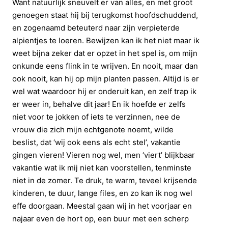
Want natuurlijk sneuvelt er van alles, en met groot
genoegen staat hij bij terugkomst hoofdschuddend,
en zogenaamd beteuterd naar zijn verpieterde
alpientjes te loeren. Bewijzen kan ik het niet maar ik
weet bijna zeker dat er opzet in het spel is, om mijn
onkunde eens flink in te wrijven. En nooit, maar dan
ook nooit, kan hij op mijn planten passen. Altijd is er
wel wat waardoor hij er onderuit kan, en zelf trap ik
er weer in, behalve dit jaar! En ik hoefde er zelfs
niet voor te jokken of iets te verzinnen, nee de
vrouw die zich mijn echtgenote noemt, wilde
beslist, dat ‘wij ook eens als echt stel’, vakantie
gingen vieren! Vieren nog wel, men ‘viert’ blijkbaar
vakantie wat ik mij niet kan voorstellen, tenminste
niet in de zomer. Te druk, te warm, teveel krijsende
kinderen, te duur, lange files, en zo kan ik nog wel
effe doorgaan. Meestal gaan wij in het voorjaar en
najaar even de hort op, een buur met een scherp