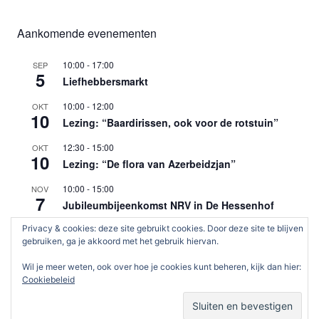
Aankomende evenementen
10:00
-
17:00
SEP
5
Liefhebbersmarkt
10:00
-
12:00
OKT
10
Lezing: “Baardirissen, ook voor de rotstuin”
12:30
-
15:00
OKT
10
Lezing: “De flora van Azerbeidzjan”
10:00
-
15:00
NOV
7
Jubileumbijeenkomst NRV in De Hessenhof
Privacy & cookies: deze site gebruikt cookies. Door deze site te blijven
10:00
-
12:00
DEC
12
gebruiken, ga je akkoord met het gebruik hiervan.
Lezing: “Bollen, wat een feest”
Wil je meer weten, ook over hoe je cookies kunt beheren, kijk dan hier:
Bekijk kalender
Cookiebeleid
RECENTE BERICHTEN