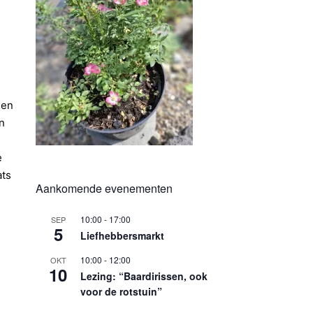
 en
en
e
ats
Aankomende evenementen
10:00
-
17:00
SEP
5
Liefhebbersmarkt
10:00
-
12:00
OKT
10
Lezing: “Baardirissen, ook
voor de rotstuin”