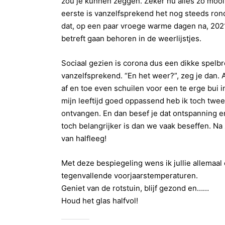
zou je kunnen zeggen. Zeker nu alles zo mooi 
eerste is vanzelfsprekend het nog steeds ron
dat, op een paar vroege warme dagen na, 2021
betreft gaan behoren in de weerlijstjes.
Sociaal gezien is corona dus een dikke spelbr
vanzelfsprekend. “En het weer?”, zeg je dan. A
af en toe even schuilen voor een te erge bui in
mijn leeftijd goed oppassend heb ik toch twee
ontvangen. En dan besef je dat ontspanning en 
toch belangrijker is dan we vaak beseffen. Na 
van halfleeg!
Met deze bespiegeling wens ik jullie allemaa
tegenvallende voorjaarstemperaturen.
Geniet van de rotstuin, blijf gezond en……
Houd het glas halfvol!