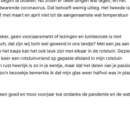
begint te bloeien. Nu zitten er twee dingen wat tegen, en het
dwarende coronavirus. Dat behoeft weinig uitleg. Het tweede is
 met maart en april niet tot de aangenaamste wat temperatuur
eker, geen voorjaarsmarkt of lezingen en tuinbezoek is niet
ch, dat zijn wij toch wel gewend in ons landje? Met een jas aan
 het kasje kan het ook leuk zijn met elkaar in de rotstuin. Gezi
 keer een rotstuinvriend op gepaste afstand in mijn rotstuin
rust heerlijk is zo in je eentje, maar dat het delen van je passi
zo’n bezoekje bemerkte ik dat mijn glas weer halfvol was in pla
l een goed en mooi voorjaar toe ondanks de pandemie en de wat