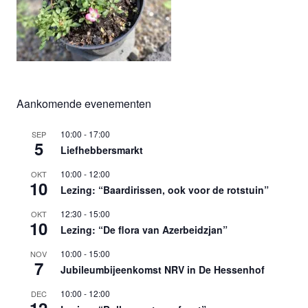
Aankomende evenementen
10:00
-
17:00
SEP
5
Liefhebbersmarkt
10:00
-
12:00
OKT
10
Lezing: “Baardirissen, ook voor de rotstuin”
12:30
-
15:00
OKT
10
Lezing: “De flora van Azerbeidzjan”
10:00
-
15:00
NOV
7
Jubileumbijeenkomst NRV in De Hessenhof
10:00
-
12:00
DEC