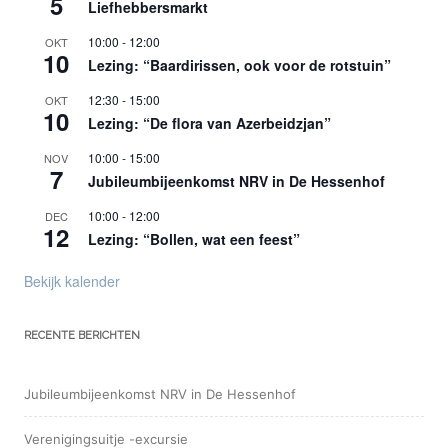
5
Liefhebbersmarkt
10:00
-
12:00
OKT
10
Lezing: “Baardirissen, ook voor de rotstuin”
12:30
-
15:00
OKT
10
Lezing: “De flora van Azerbeidzjan”
10:00
-
15:00
NOV
7
Jubileumbijeenkomst NRV in De Hessenhof
10:00
-
12:00
DEC
12
Lezing: “Bollen, wat een feest”
Bekijk kalender
RECENTE BERICHTEN
Jubileumbijeenkomst NRV in De Hessenhof
Verenigingsuitje -excursie