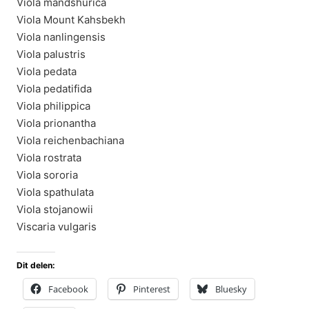
Viola mandshurica
Viola Mount Kahsbekh
Viola nanlingensis
Viola palustris
Viola pedata
Viola pedatifida
Viola philippica
Viola prionantha
Viola reichenbachiana
Viola rostrata
Viola sororia
Viola spathulata
Viola stojanowii
Viscaria vulgaris
Dit delen:
Facebook
Pinterest
Bluesky