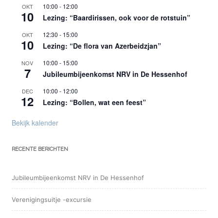
10:00
-
12:00
OKT
10
Lezing: “Baardirissen, ook voor de rotstuin”
12:30
-
15:00
OKT
10
Lezing: “De flora van Azerbeidzjan”
10:00
-
15:00
NOV
7
Jubileumbijeenkomst NRV in De Hessenhof
10:00
-
12:00
DEC
12
Lezing: “Bollen, wat een feest”
Bekijk kalender
RECENTE BERICHTEN
Jubileumbijeenkomst NRV in De Hessenhof
Verenigingsuitje -excursie