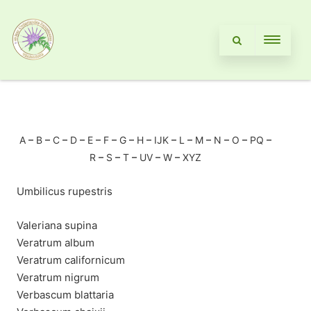
A
–
B
–
C
–
D
–
E
–
F
–
G
–
H
–
IJK
–
L
–
M
–
N
–
O
–
PQ
–
R
–
S
–
T
–
UV
–
W
–
XYZ
Umbilicus rupestris
Valeriana supina
Veratrum album
Veratrum californicum
Veratrum nigrum
Verbascum blattaria