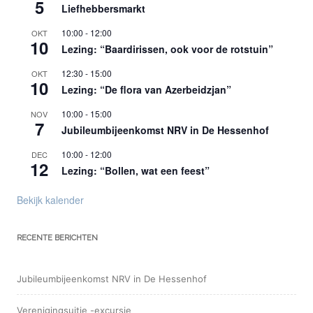
5
Liefhebbersmarkt
10:00
-
12:00
OKT
10
Lezing: “Baardirissen, ook voor de rotstuin”
12:30
-
15:00
OKT
10
Lezing: “De flora van Azerbeidzjan”
10:00
-
15:00
NOV
7
Jubileumbijeenkomst NRV in De Hessenhof
10:00
-
12:00
DEC
12
Lezing: “Bollen, wat een feest”
Bekijk kalender
RECENTE BERICHTEN
Jubileumbijeenkomst NRV in De Hessenhof
Verenigingsuitje -excursie