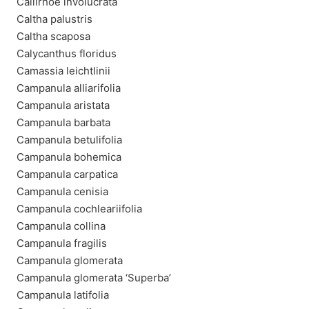
Callirhoe involucrata
Caltha palustris
Caltha scaposa
Calycanthus floridus
Camassia leichtlinii
Campanula alliarifolia
Campanula aristata
Campanula barbata
Campanula betulifolia
Campanula bohemica
Campanula carpatica
Campanula cenisia
Campanula cochleariifolia
Campanula collina
Campanula fragilis
Campanula glomerata
Campanula glomerata ‘Superba’
Campanula latifolia