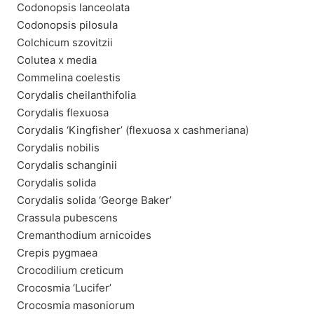
Codonopsis lanceolata
Codonopsis pilosula
Colchicum szovitzii
Colutea x media
Commelina coelestis
Corydalis cheilanthifolia
Corydalis flexuosa
Corydalis ‘Kingfisher’ (flexuosa x cashmeriana)
Corydalis nobilis
Corydalis schanginii
Corydalis solida
Corydalis solida ‘George Baker’
Crassula pubescens
Cremanthodium arnicoides
Crepis pygmaea
Crocodilium creticum
Crocosmia ‘Lucifer’
Crocosmia masoniorum