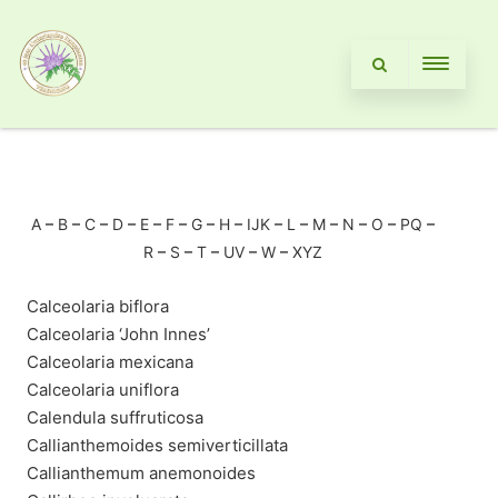
A
–
B
–
C
–
D
–
E
–
F
–
G
–
H
–
IJK
–
L
–
M
–
N
–
O
–
PQ
–
R
–
S
–
T
–
UV
–
W
–
XYZ
Calceolaria biflora
Calceolaria ‘John Innes’
Calceolaria mexicana
Calceolaria uniflora
Calendula suffruticosa
Callianthemoides semiverticillata
Callianthemum anemonoides