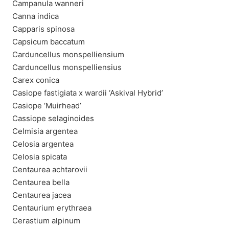
Campanula wanneri
Canna indica
Capparis spinosa
Capsicum baccatum
Carduncellus monspelliensium
Carduncellus monspelliensius
Carex conica
Casiope fastigiata x wardii ‘Askival Hybrid’
Casiope ‘Muirhead’
Cassiope selaginoides
Celmisia argentea
Celosia argentea
Celosia spicata
Centaurea achtarovii
Centaurea bella
Centaurea jacea
Centaurium erythraea
Cerastium alpinum