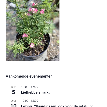
Aankomende evenementen
10:00
-
17:00
SEP
5
Liefhebbersmarkt
10:00
-
12:00
OKT
10
Lezing: “Baardirissen, ook voor de rotstuin”