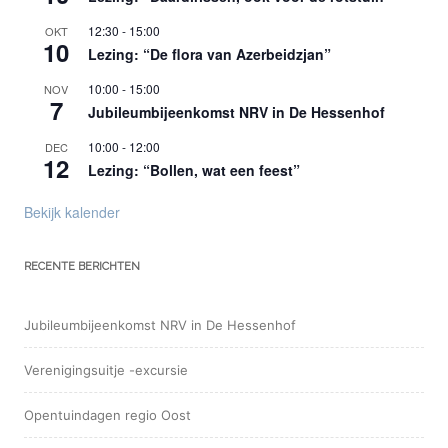
12:30
-
15:00
OKT
10
Lezing: “De flora van Azerbeidzjan”
10:00
-
15:00
NOV
7
Jubileumbijeenkomst NRV in De Hessenhof
10:00
-
12:00
DEC
12
Lezing: “Bollen, wat een feest”
Bekijk kalender
RECENTE BERICHTEN
Jubileumbijeenkomst NRV in De Hessenhof
Verenigingsuitje -excursie
Opentuindagen regio Oost