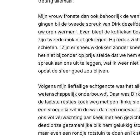
treurig allemaal.
Mijn vrouw fronste dan ook behoorlijk de we
gingen bij de tweede spreuk van Dirk dezelfd
uw oren wermen”. Even bleef de koffiekan bov
zijn tweede mok niet gekregen. Hij redde zich
schieten. “Zijn er sneeuwklokken zonder snee
het niet bijzonder op prijs stelde dat we hem
spreuk aan ons uit te leggen, wat ik weer ni
opdat de sfeer goed zou blijven.
Volgens mijn lieftallige echtgenote was het al
wetenschappelijk onderbouwd’. Daar was Dirk h
de laatste restjes koek weg met een flinke sl
een vroege kievit in de wei dan een ooievaar 
ons vol verwachting aan keek met een gezicht v
deed onze gezamenlijke blik hem gelukkig sto
maar even een rondje rotstuin te doen en ik s