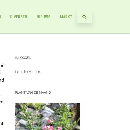
N
DIVERSEN
NIEUWS
MARKT
INLOGGEN
end
Log hier in
t
rd
PLANT VAN DE MAAND
.
en
at