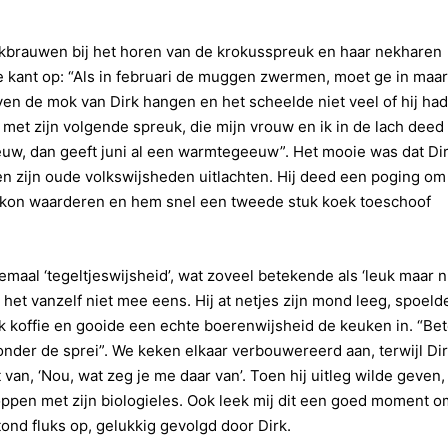
nkbrauwen bij het horen van de krokusspreuk en haar nekharen
e kant op: “Als in februari de muggen zwermen, moet ge in maar
en de mok van Dirk hangen en het scheelde niet veel of hij had
 met zijn volgende spreuk, die mijn vrouw en ik in de lach deed
uw, dan geeft juni al een warmtegeeuw”. Het mooie was dat Di
 en zijn oude volkswijsheden uitlachten. Hij deed een poging om
et kon waarderen en hem snel een tweede stuk koek toeschoof
lemaal ‘tegeltjeswijsheid’, wat zoveel betekende als ‘leuk maar n
et vanzelf niet mee eens. Hij at netjes zijn mond leeg, spoeld
ok koffie en gooide een echte boerenwijsheid de keuken in. “Bet
onder de sprei”. We keken elkaar verbouwereerd aan, terwijl Di
an, ‘Nou, wat zeg je me daar van’. Toen hij uitleg wilde geven,
ppen met zijn biologieles. Ook leek mij dit een goed moment o
tond fluks op, gelukkig gevolgd door Dirk.