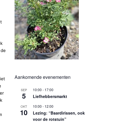
t
rk
 de
Aankomende evenementen
iet
e
10:00
-
17:00
SEP
er
5
Liefhebbersmarkt
rk
10:00
-
12:00
OKT
10
Lezing: “Baardirissen, ook
m
voor de rotstuin”