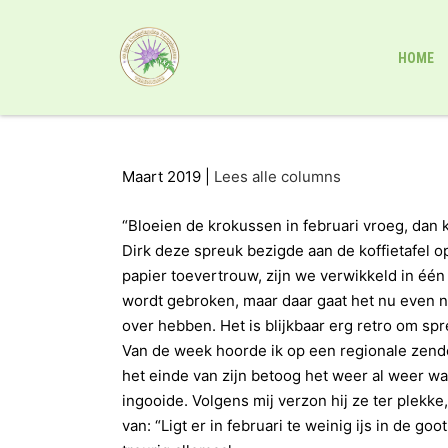
HOME
Maart 2019 |
Lees alle columns
“Bloeien de krokussen in februari vroeg, dan ko
Dirk deze spreuk bezigde aan de koffietafel o
papier toevertrouw, zijn we verwikkeld in é
wordt gebroken, maar daar gaat het nu even ni
over hebben. Het is blijkbaar erg retro om s
Van de week hoorde ik op een regionale zende
het einde van zijn betoog het weer al weer w
ingooide. Volgens mij verzon hij ze ter plekke
van: “Ligt er in februari te weinig ijs in de go