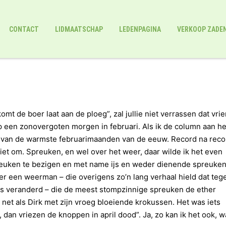
CONTACT
LIDMAATSCHAP
LEDENPAGINA
VERKOOP ZADE
mt de boer laat aan de ploeg”, zal jullie niet verrassen dat vri
p een zonovergoten morgen in februari. Als ik de column aan he
én van de warmste februarimaanden van de eeuw. Record na reco
et om. Spreuken, en wel over het weer, daar wilde ik het even
preuken te bezigen en met name ijs en weder dienende spreuken
r een weerman – die overigens zo’n lang verhaal hield dat teg
as veranderd – die de meest stompzinnige spreuken de ether
, net als Dirk met zijn vroeg bloeiende krokussen. Het was iets
ot, dan vriezen de knoppen in april dood”. Ja, zo kan ik het ook, w