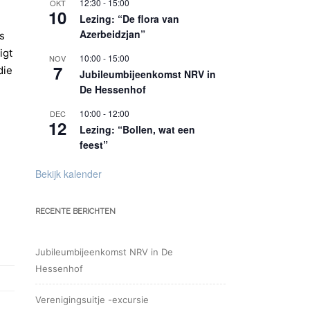
12:30
-
15:00
OKT
10
Lezing: “De flora van
Azerbeidzjan”
s
igt
10:00
-
15:00
NOV
7
die
Jubileumbijeenkomst NRV in
De Hessenhof
10:00
-
12:00
DEC
12
Lezing: “Bollen, wat een
feest”
Bekijk kalender
RECENTE BERICHTEN
Jubileumbijeenkomst NRV in De
Hessenhof
Verenigingsuitje -excursie