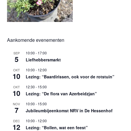
Aankomende evenementen
10:00
-
17:00
SEP
5
Liefhebbersmarkt
10:00
-
12:00
OKT
10
Lezing: “Baardirissen, ook voor de rotstuin”
12:30
-
15:00
OKT
10
Lezing: “De flora van Azerbeidzjan”
10:00
-
15:00
NOV
7
Jubileumbijeenkomst NRV in De Hessenhof
10:00
-
12:00
DEC
12
Lezing: “Bollen, wat een feest”