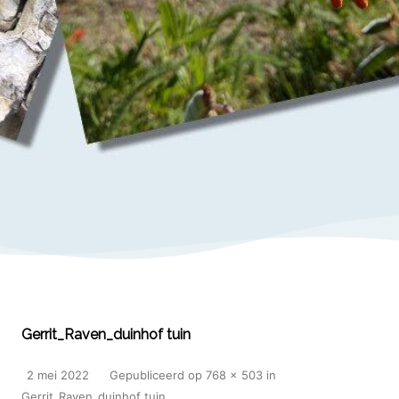
Gerrit_Raven_duinhof tuin
2 mei 2022
Gepubliceerd
op
768 × 503
in
Gerrit_Raven_duinhof tuin
.