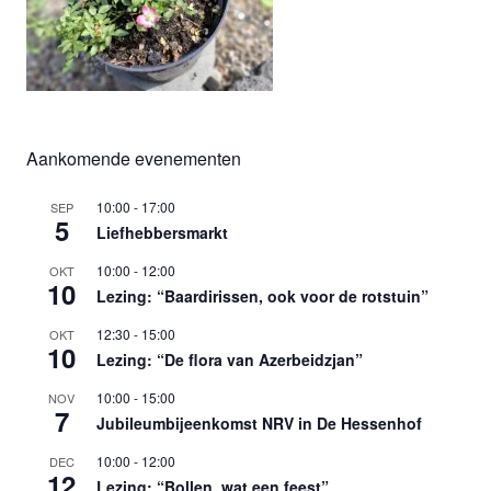
Aankomende evenementen
10:00
-
17:00
SEP
5
Liefhebbersmarkt
10:00
-
12:00
OKT
10
Lezing: “Baardirissen, ook voor de rotstuin”
12:30
-
15:00
OKT
10
Lezing: “De flora van Azerbeidzjan”
10:00
-
15:00
NOV
7
Jubileumbijeenkomst NRV in De Hessenhof
10:00
-
12:00
DEC
12
Lezing: “Bollen, wat een feest”