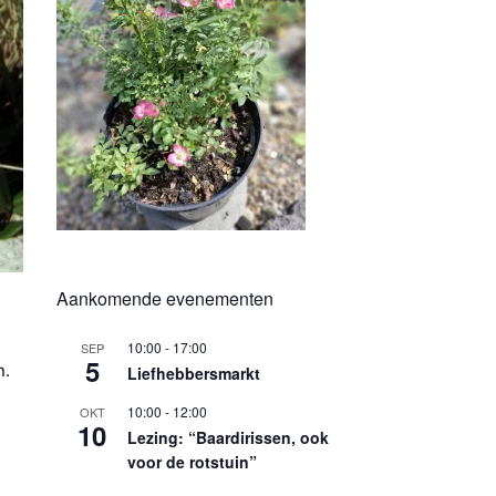
Aankomende evenementen
10:00
-
17:00
SEP
5
n.
Liefhebbersmarkt
10:00
-
12:00
OKT
10
Lezing: “Baardirissen, ook
voor de rotstuin”