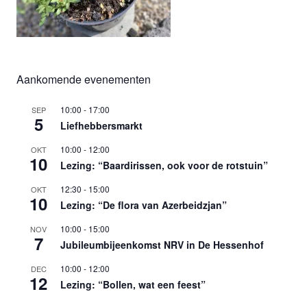
Aankomende evenementen
10:00
-
17:00
SEP
5
Liefhebbersmarkt
10:00
-
12:00
OKT
10
Lezing: “Baardirissen, ook voor de rotstuin”
12:30
-
15:00
OKT
10
Lezing: “De flora van Azerbeidzjan”
10:00
-
15:00
NOV
7
Jubileumbijeenkomst NRV in De Hessenhof
10:00
-
12:00
DEC
12
Lezing: “Bollen, wat een feest”