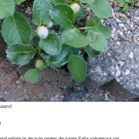
maand’
a
end wilgje in de tuin onder de naam Salix nakamura var.