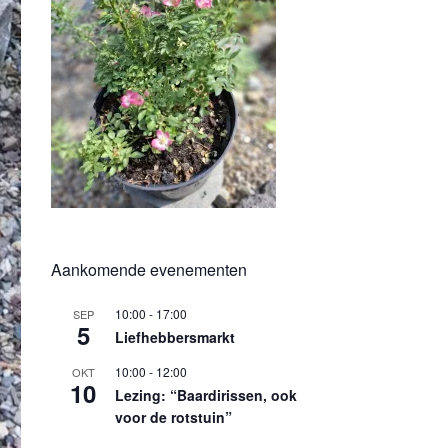
Aankomende evenementen
10:00
-
17:00
SEP
5
Liefhebbersmarkt
10:00
-
12:00
OKT
10
Lezing: “Baardirissen, ook
voor de rotstuin”