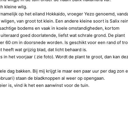
h kleine wilg.
ornamelijk op het eiland Hokkaido, vroeger Yezo genoemd, vand
ilgen, van groot tot klein. Een andere kleine soort is Salix rein
otsachtige bodems en vaak in koele omstandigheden, kortom
n uiteraard goed doorlatende, liefst wat schrale grond. De plant
er 60 cm in doorsnede worden. Is geschikt voor een rand of tro
eeft wat grijzig blad, dat licht behaard is.
 in het voorjaar ( zie foto). Wordt de plant te groot, dan kan de
ele dag bakken. Bij mij krijgt ie maar een paar uur per dag zon 
februari) staan de bladknoppen al weer op opengaan.
ier is, vind ik het een aanwinst voor de tuin.