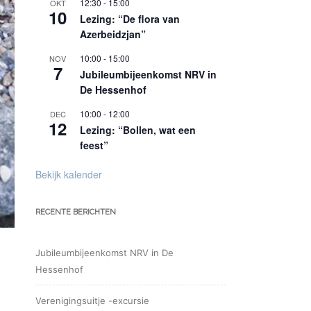
12:30
-
15:00
OKT
10
Lezing: “De flora van
Azerbeidzjan”
10:00
-
15:00
NOV
7
Jubileumbijeenkomst NRV in
De Hessenhof
10:00
-
12:00
DEC
12
Lezing: “Bollen, wat een
feest”
Bekijk kalender
RECENTE BERICHTEN
Jubileumbijeenkomst NRV in De
Hessenhof
Verenigingsuitje -excursie