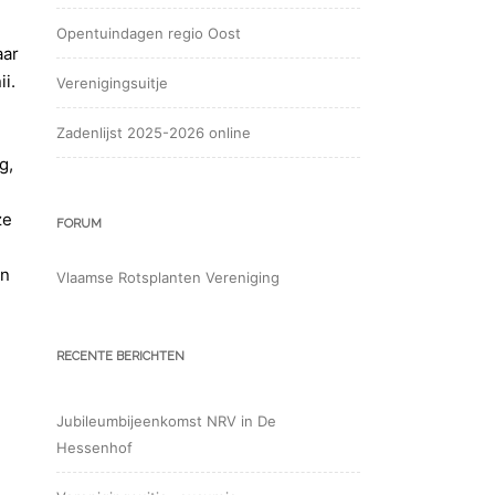
Opentuindagen regio Oost
aar
ii.
Verenigingsuitje
Zadenlijst 2025-2026 online
g,
ze
FORUM
en
Vlaamse Rotsplanten Vereniging
RECENTE BERICHTEN
Jubileumbijeenkomst NRV in De
Hessenhof