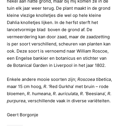
hekel aan natte grond, maar bij mij komen ze in de
tuin elk jaar weer terug. De plant maakt in de grond
kleine vlezige knolletjes die wel op hele kleine
Dahlia knolletjes lijken. In de herfst sterft het
lancetvormige blad boven de grond af. De
vermeerdering kan door zaad, maar de zaadzetting
is per soort verschillend, scheuren van planten kan
ook. Deze soort is vernoemd naar William Roscoe,
een Engelse bankier en botanicus en stichter van
de Botanical Garden in Liverpool in het jaar 1802.
Enkele andere mooie soorten zijn;
Roscoea tibetica
,
maar 15 cm hoog,
R
. ‘Red Gurkha’ met bruin – rode
bloemen,
R
.
humeana
,
R
.
auriculata
,
R
. ‘Beesiana’,
R.
purpurea
, verschillende vaak in diverse variëteiten.
Geert Borgonje