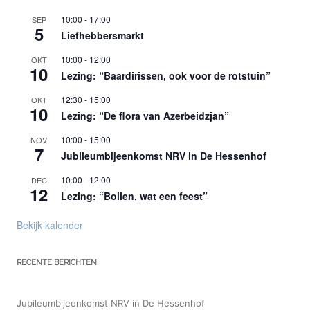
10:00
-
17:00
SEP
5
Liefhebbersmarkt
10:00
-
12:00
OKT
10
Lezing: “Baardirissen, ook voor de rotstuin”
12:30
-
15:00
OKT
10
Lezing: “De flora van Azerbeidzjan”
10:00
-
15:00
NOV
7
Jubileumbijeenkomst NRV in De Hessenhof
10:00
-
12:00
DEC
12
Lezing: “Bollen, wat een feest”
Bekijk kalender
RECENTE BERICHTEN
Jubileumbijeenkomst NRV in De Hessenhof