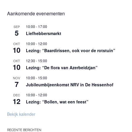
Aankomende evenementen
10:00
-
17:00
SEP
5
Liefhebbersmarkt
10:00
-
12:00
OKT
10
Lezing: “Baardirissen, ook voor de rotstuin”
12:30
-
15:00
OKT
10
Lezing: “De flora van Azerbeidzjan”
10:00
-
15:00
NOV
7
Jubileumbijeenkomst NRV in De Hessenhof
10:00
-
12:00
DEC
12
Lezing: “Bollen, wat een feest”
Bekijk kalender
RECENTE BERICHTEN