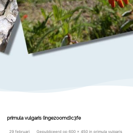
primula vulgaris (ingezoomd)c3fe
29 februari
Gepubliceerd
op
600 × 450
in
primula vulgaris