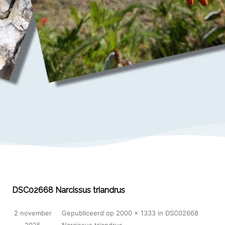
DSC02668 Narcissus triandrus
2 november
Gepubliceerd
op
2000 × 1333
in
DSC02668
2025
Narcissus triandrus
.