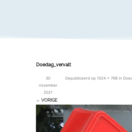
Doedag_vervalt
30
Gepubliceerd
op
1024 × 768
in
Doed
november
2021
← VORIGE