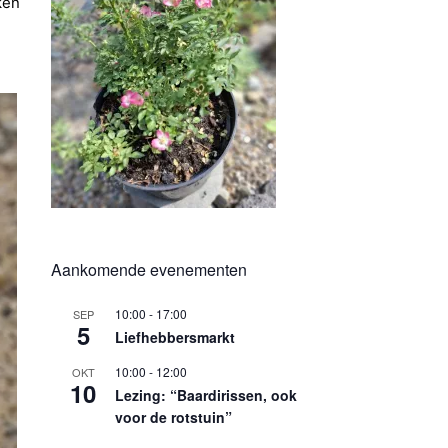
ken
Aankomende evenementen
10:00
-
17:00
SEP
5
Liefhebbersmarkt
10:00
-
12:00
OKT
10
Lezing: “Baardirissen, ook
voor de rotstuin”