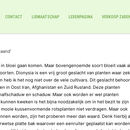
CONTACT
LIDMAATSCHAP
LEDENPAGINA
VERKOOP ZADE
maand’
s in bloei gaan komen. Maar bovengenoemde soort bloeit vaak al
oorten. Dionysia is een vrij groot geslacht van planten waar ze
heb ik het nog niet over de vele cultivars. Dit geslacht behoor
den in Oost Iran, Afghanistan en Zuid Rusland. Deze planten
e halfschaduw en schaduw. Maar ook worden er wel planten
kunnen kweken is het bijna noodzakelijk om in het bezit te zijn
e mooie kussenvormende rotsplanten niet verdragen. Maar ook
unnen worden, zijn het proberen meer dan waard. Denk hierbij 
rwetse platte bak waarover een eenruiter geplaatst kan worden