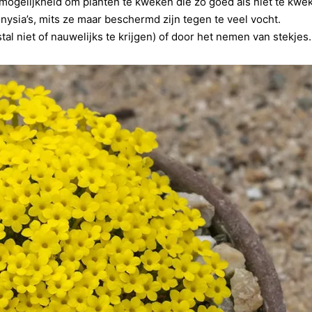
mogelijkheid om planten te kweken die zo goed als niet te kwe
nysia’s, mits ze maar beschermd zijn tegen te veel vocht.
al niet of nauwelijks te krijgen) of door het nemen van stekjes.