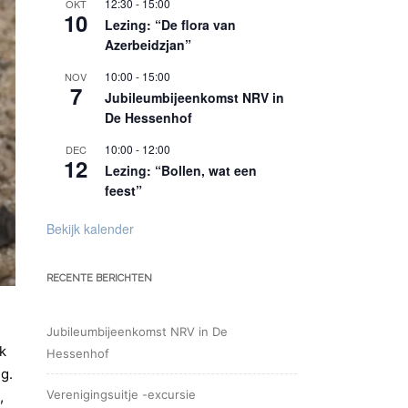
12:30
-
15:00
OKT
10
Lezing: “De flora van
Azerbeidzjan”
10:00
-
15:00
NOV
7
Jubileumbijeenkomst NRV in
De Hessenhof
10:00
-
12:00
DEC
12
Lezing: “Bollen, wat een
feest”
Bekijk kalender
RECENTE BERICHTEN
Jubileumbijeenkomst NRV in De
k
Hessenhof
ng.
Verenigingsuitje -excursie
,