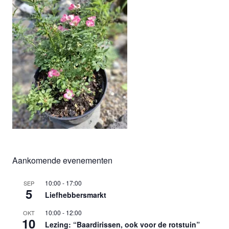
Aankomende evenementen
10:00
-
17:00
SEP
5
Liefhebbersmarkt
10:00
-
12:00
OKT
10
Lezing: “Baardirissen, ook voor de rotstuin”