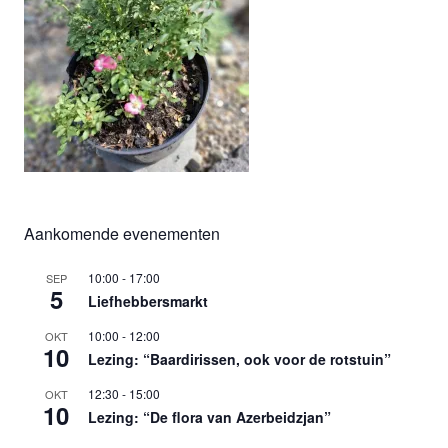
Aankomende evenementen
10:00
-
17:00
SEP
5
Liefhebbersmarkt
10:00
-
12:00
OKT
10
Lezing: “Baardirissen, ook voor de rotstuin”
12:30
-
15:00
OKT
10
Lezing: “De flora van Azerbeidzjan”