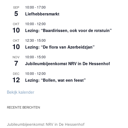
10:00
-
17:00
SEP
5
Liefhebbersmarkt
10:00
-
12:00
OKT
10
Lezing: “Baardirissen, ook voor de rotstuin”
12:30
-
15:00
OKT
10
Lezing: “De flora van Azerbeidzjan”
10:00
-
15:00
NOV
7
Jubileumbijeenkomst NRV in De Hessenhof
10:00
-
12:00
DEC
12
Lezing: “Bollen, wat een feest”
Bekijk kalender
RECENTE BERICHTEN
Jubileumbijeenkomst NRV in De Hessenhof