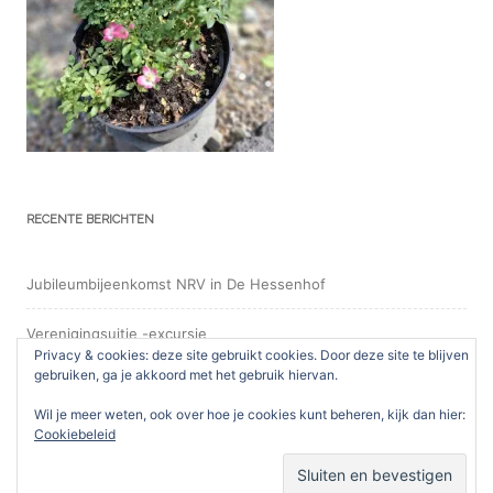
RECENTE BERICHTEN
Jubileumbijeenkomst NRV in De Hessenhof
Verenigingsuitje -excursie
Privacy & cookies: deze site gebruikt cookies. Door deze site te blijven
gebruiken, ga je akkoord met het gebruik hiervan.
Opentuindagen regio Oost
Wil je meer weten, ook over hoe je cookies kunt beheren, kijk dan hier:
Verenigingsuitje
Cookiebeleid
Zadenlijst 2025-2026 online