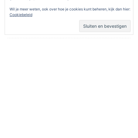
Verenigingsuitje -excursie
Wil je meer weten, ook over hoe je cookies kunt beheren, kijk dan hier:
Cookiebeleid
Opentuindagen regio Oost
Verenigingsuitje
Zadenlijst 2025-2026 online
FORUM
Vlaamse Rotsplanten Vereniging
RECENTE BERICHTEN
Jubileumbijeenkomst NRV in De Hessenhof