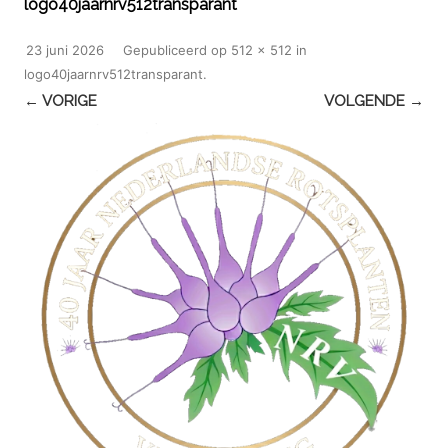
logo40jaarnrv512transparant
23 juni 2026
Gepubliceerd
op
512 × 512
in
logo40jaarnrv512transparant
.
← VORIGE
VOLGENDE →