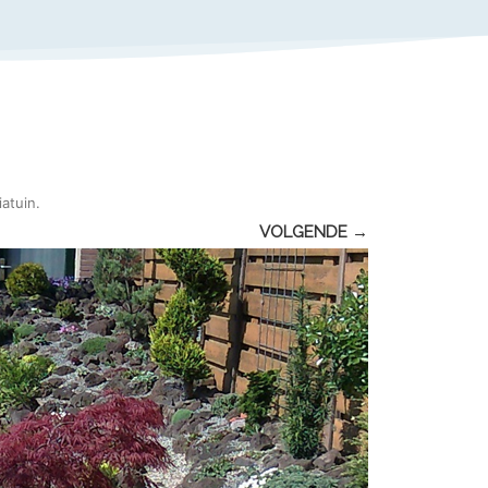
iatuin
.
VOLGENDE →