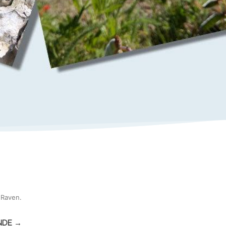
 Raven
.
NDE →