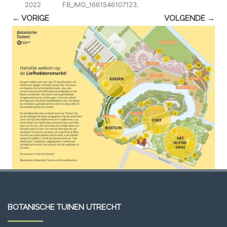
2022
FB_IMG_1661546107123
.
← VORIGE
VOLGENDE →
BOTANISCHE TUINEN UTRECHT