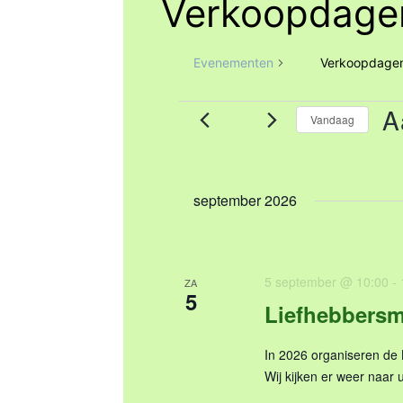
Verkoopdage
Evenementen
Verkoopdage
A
Vandaag
Evenementen
S
e
l
september 2026
e
c
t
5 september @ 10:00
-
e
ZA
5
e
Liefhebbersm
r
e
In 2026 organiseren de 
e
Wij kijken er weer naar 
n