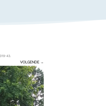
019-43
.
VOLGENDE →