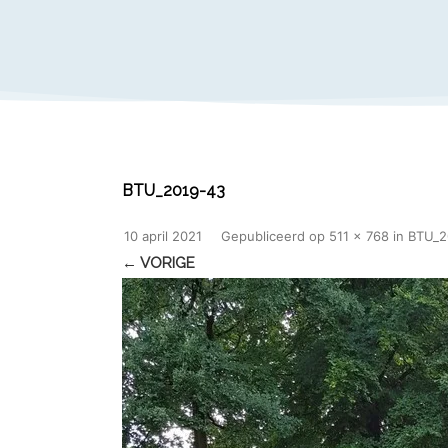
BTU_2019-43
10 april 2021
Gepubliceerd
op
511 × 768
in
BTU_2
← VORIGE