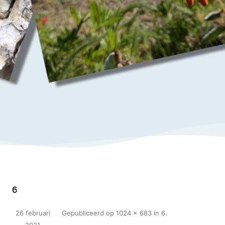
6
26 februari
Gepubliceerd
op
1024 × 683
in
6
.
2021